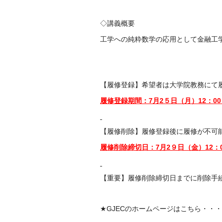
◇講義概要
工学への純粋数学の応用として金融工
【履修登録】希望者は大学院教務にて
履修登録期間：7月2５日（月）12：0
【履修削除】履修登録後に履修が不可
履修削除締切日：7月2９日（金）12：
【重要】履修削除締切日までに削除手
★GJECのホームページはこちら・・・