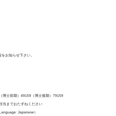
程をお知らせ下さい。
士前期）49159（博士後期）79159
務担当までおたずねください
nguage: Japanese）