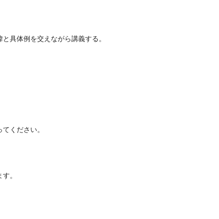
緯と具体例を交えながら講義する。
ってください。
ます。