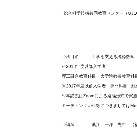
総合科学技術共同教育センター（GJ
◇科目名 工学を支える純粋数学
※2018年度以降入学者：
理工融合教育科目・大学院教養教育科
※2017年度以前入学者：専門科目・
※本講義はZoomによる遠隔形式で実
ミーティングURL等につきましてはMo
◇講師 桑江 一洋 先生 （福