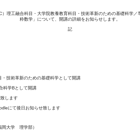
センター長 
EC）理工融合科目・大学院教養教育科目・技術革新のための基礎科学／
粋数学」について、開講の詳細をお知らせします。
記
目・技術革新のための基礎科学として開講
総合科学Bとして開講
施致します
odleにて後日お知らせ致します
岡大学 理学部）