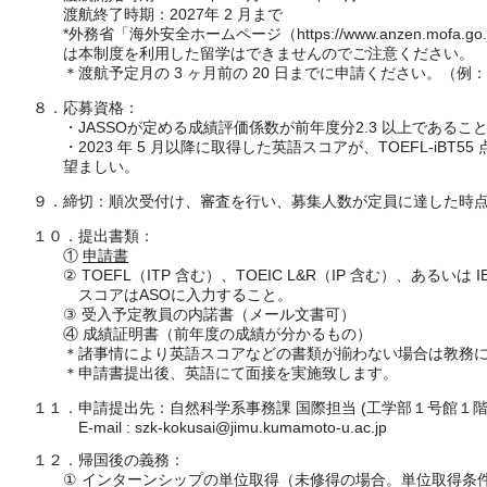
渡航終了時期：2027年 2 月まで
*外務省「海外安全ホームページ（https://www.anzen.mof
は本制度を利用した留学はできませんのでご注意ください。
＊渡航予定月の 3 ヶ月前の 20 日までに申請ください。（例：10
８．応募資格：
・JASSOが定める成績評価係数が前年度分2.3 以上であるこ
・2023 年 5 月以降に取得した英語スコアが、TOEFL-iBT55 点（I
望ましい。
９．締切：順次受付け、審査を行い、募集人数が定員に達した時
１０．提出書類：
①
申請書
② TOEFL（ITP 含む）、TOEIC L&R（IP 含む）、あるいは 
スコアはASOに入力すること。
③ 受入予定教員の内諾書（メール文書可）
④ 成績証明書（前年度の成績が分かるもの）
＊諸事情により英語スコアなどの書類が揃わない場合は教務に
＊申請書提出後、英語にて面接を実施致します。
１１．申請提出先：自然科学系事務課 国際担当 (工学部１号館１階
E-mail : szk-kokusai@jimu.kumamoto-u.ac.jp
１２．帰国後の義務：
① インターンシップの単位取得（未修得の場合。単位取得条件