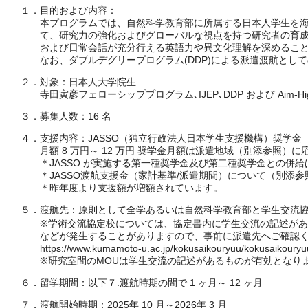
１．目的および内容：
本プログラムでは、自然科学教育部に所属する日本人学生を海外協
て、研究力の強化およびグローバルな視点を持つ研究者の育成
および日常会話が充分行える英語力や異文化理解を深めること
なお、ダブルデグリープログラム(DDP)による派遣渡航として
２．対象：日本人大学院生
寺田寅彦フェローシッププログラム､IJEP､DDP および Aim
３．募集人数：16 名
４．支援内容：JASSO（独立行政法人日本学生支援機構）奨学金
月額 8 万円～ 12 万円 奨学金月額は派遣地域（別添参照）に
＊JASSO が実施する第一種奨学金及び第二種奨学金との併給
＊JASSO渡航支援金（家計基準/派遣期間）について（別添参
＊昨年度より支援額が増額されています。
５．渡航先：原則として全学あるいは自然科学教育部と学生交流協
※学術交流協定校については、協定書内に学生交流の記述がある
などが発生することがありますので、事前に派遣先へご確認くだ
https://www.kumamoto-u.ac.jp/kokusaikouryuu/kokusaikouryu
※研究室間のMOUは学生交流の記述があるものが有効となりま
６．留学期間：以下７.渡航時期の間で 1 ヶ月～ 12 ヶ月
７．渡航開始時期：2025年 10 月～2026年 3 月