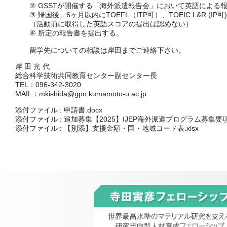
② GSSTが開催する「海外派遣報告会」において英語による
③ 帰国後、6ヶ月以内にTOEFL（ITP可）、TOEIC L&R (
（活動前に取得した英語スコアの提出は認めない）
④ 所定の報告書を提出する。
留学先についての相談は岸田までご連絡下さい。
岸 田 光 代
総合科学技術共同教育センター副センター長
TEL：096-342-3020
MAIL：mkishida@gpo.kumamoto-u.ac.jp
添付ファイル :
申請書.docx
添付ファイル :
追加募集【2025】IJEP海外派遣プログラム募集要項.
添付ファイル :
【別添】支援金額・国・地域コード表.xlsx