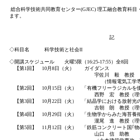
総合科学技術共同教育センター
(GJEC)
理工融合教育科目
ます。
記
◇科目名
科学技術と社会
II
◇開講スケジュール 火曜
5
限（
16:25-17:55
）全
8
回
【第
1
回】
10
月
8
日（火） ガイダンス
宇佐川 毅 教授
（情報電気工学専攻・情報工学
【第
2
回】
10
月
15
日（火） 「有機フリーラジカルを
西野 宏 教授（理学専攻化
【第
3
回】
10
月
22
日（火） 「結晶学における放射光
吉朝 朗 教授（理学専攻地球
【第
4
回】
10
月
29
日（火） 「生物学からみた海苔養
瀧尾 進 教授（理学専攻生物
【第
5
回】
11
月
12
日（火） 「鉄筋コンクリート国｢
山口 信 助教