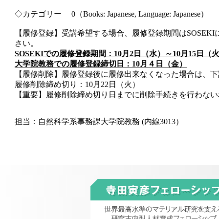
◇カテゴリー
0
（
Books: Japanese, Language: Japanese
）
【履修登録】受講希望する場合、履修登録期間は
SOSEKI
さい。
SOSEKI
での履修登録期間：
10
月
2
日（水）～
10
月
15
日（
大学院教務での履修登録締切日：
10
月４日（金）
【履修削除】履修登録後に履修出来なくなった場合は、下
履修削除締め切り：
10
月
22
日（火）
【重要】履修削除締め切り日までに削除手続きを行わない
担当：自然科学系事務課大学院教務
(
内線
3013
）