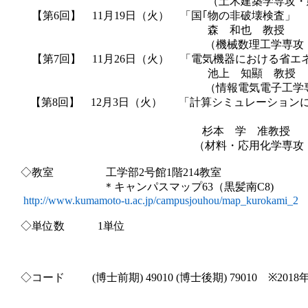
（土木建築学専攻・建築学教育
【第
6
回】
11
月
19
日（火） 「国｢物の非破壊検査」
森 和也 教授
（機械数理工学専攻・機械システ
【第
7
回】
11
月
26
日（火） 「電気機器における省エ
池上 知顯 教授
（情報電気電子工学専攻・電気工
【第
8
回】
12
月
3
日（火）
「計算シミュレーション
その産業応用へ
杉本 学 准教授
（材料・応用化学専攻・応用生命
◇教室
工学部
2
号館
1
階
214
教室
＊キャンパスマップ
63
（黒髪南
C8)
http://www.kumamoto-u.ac.jp/campusjouhou/map_kurokami_2
◇単位数
1
単位
◇コード
(
博士前期
) 49010 (
博士後期
) 79010
※2018