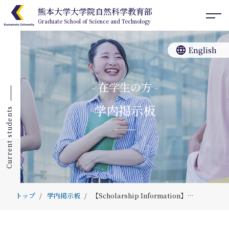
熊本大学大学院自然科学教育部
Graduate School of Science and Technology
language
English
- 在学生の方 -
学内掲示板
Current students
トップ
学内掲示板
【Scholarship Information】大塚敏美育英奨学財団奨学生募集について