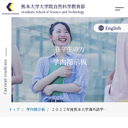
熊本大学大学院自然科学教育部
Graduate School of Science and Technology
language
English
- 在学生の方 -
学内掲示板
Current students
トップ
学内掲示板
２０２２年度熊本大学海外語学セミナー（春季）の追加募集について