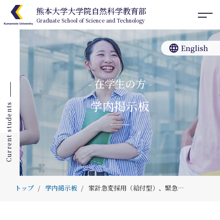
熊本大学大学院自然科学教育部
Graduate School of Science and Technology
language
English
- 在学生の方 -
学内掲示板
Current students
トップ
学内掲示板
家計急変採用（給付型）、緊急・応急採用（貸与型）募集のお知らせ