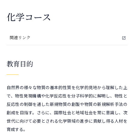
化学コース
関連リンク
open_in_new
教育目的
自然界の様々な物質の基本的性質を化学的見地から理解した上
で、物性発現機構や化学反応性を分子科学的に解明し、物性と
反応性の制御を通した新規物質の創製や物質の新規解析手法の
創成を目指す。さらに、国際社会と地域社会を常に意識し、次
世代に向けて必要とされる化学領域の進歩に貢献し得る人材を
育成する。