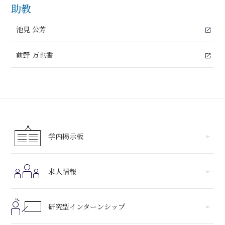
助教
池見 公芳
open_in_new
前野 万也香
open_in_new
学内掲示板
求人情報
研究型インターンシップ